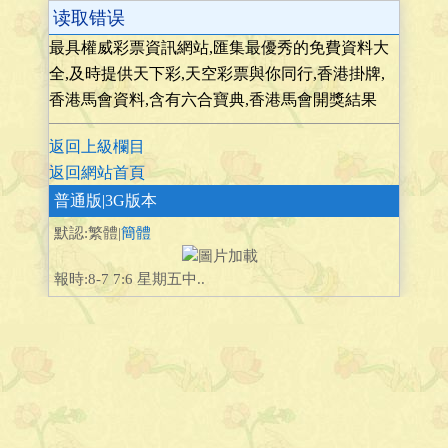
读取错误
最具權威彩票資訊網站,匯集最優秀的免費資料大
全,及時提供天下彩,天空彩票與你同行,香港掛牌,
香港馬會資料,含有六合寶典,香港馬會開獎結果
返回上級欄目
返回網站首頁
普通版
|3G版本
默認:繁體|
簡體
報時:8-7 7:6 星期五