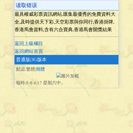
读取错误
最具權威彩票資訊網站,匯集最優秀的免費資料大
全,及時提供天下彩,天空彩票與你同行,香港掛牌,
香港馬會資料,含有六合寶典,香港馬會開獎結果
返回上級欄目
返回網站首頁
普通版
|3G版本
默認:繁體|
簡體
報時:8-8 4:17 星期六